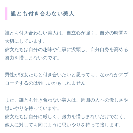
誰とも付き合わない美人
誰とも付き合わない美人は、自立心が強く、自分の時間を
大切にしています。
彼女たちは自分の趣味や仕事に没頭し、自分自身を高める
努力を惜しまないのです。
男性が彼女たちと付き合いたいと思っても、なかなかアプ
ローチするのは難しいかもしれません。
また、誰とも付き合わない美人は、周囲の人への優しさや
思いやりを持っています。
彼女たちは自分に厳しく、努力を惜しまないだけでなく、
他人に対しても同じように思いやりを持って接します。