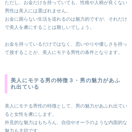
ただし、お金だけを持っていても、性格や人柄が良くない
男性は美人には選ばれません。
お金に困らない生活を送れるのは魅力的ですが、それだけ
で美人を虜にすることは難しいでしょう。
お金を持っているだけではなく、思いやりや優しさを持っ
て接することが、美人にモテる男性の条件となります。
美人にモテる男の特徴３・男の魅力があふ
れ出ている
美人にモテる男性の特徴として、男の魅力があふれ出てい
ると女性を虜にします。
外見的な魅力はもちろん、自信やオーラのような内面的な
魅力も大切です。