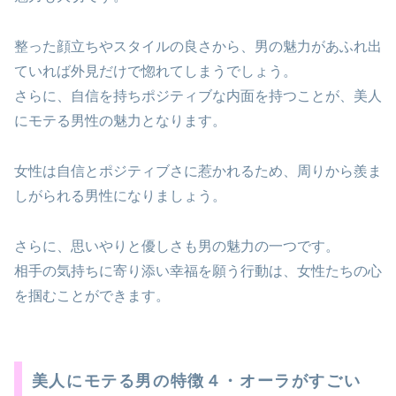
整った顔立ちやスタイルの良さから、男の魅力があふれ出
ていれば外見だけで惚れてしまうでしょう。
さらに、自信を持ちポジティブな内面を持つことが、美人
にモテる男性の魅力となります。
女性は自信とポジティブさに惹かれるため、周りから羨ま
しがられる男性になりましょう。
さらに、思いやりと優しさも男の魅力の一つです。
相手の気持ちに寄り添い幸福を願う行動は、女性たちの心
を掴むことができます。
美人にモテる男の特徴４・オーラがすごい