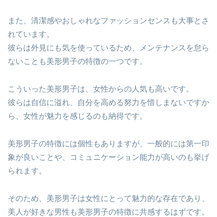
また、清潔感やおしゃれなファッションセンスも大事とさ
れています。
彼らは外見にも気を使っているため、メンテナンスを怠ら
ないことも美形男子の特徴の一つです。
こういった美形男子は、女性からの人気も高いです。
彼らは自信に溢れ、自分を高める努力を惜しまないですか
ら、女性が魅力を感じるのも納得です。
美形男子の特徴には個性もありますが、一般的には第一印
象が良いことや、コミュニケーション能力が高いのも挙げ
られます。
そのため、美形男子は女性にとって魅力的な存在であり、
美人が好きな男性も美形男子の特徴に共感するはずです。