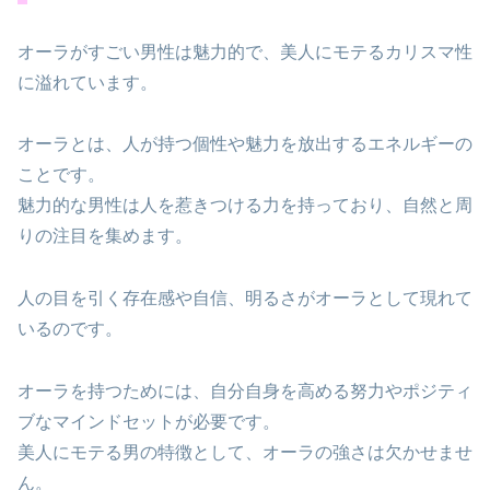
オーラがすごい男性は魅力的で、美人にモテるカリスマ性
に溢れています。
オーラとは、人が持つ個性や魅力を放出するエネルギーの
ことです。
魅力的な男性は人を惹きつける力を持っており、自然と周
りの注目を集めます。
人の目を引く存在感や自信、明るさがオーラとして現れて
いるのです。
オーラを持つためには、自分自身を高める努力やポジティ
ブなマインドセットが必要です。
美人にモテる男の特徴として、オーラの強さは欠かせませ
ん。