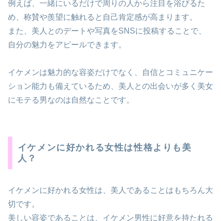
例えば、一緒にいるだけで周りの人から注目を浴びるた
め、称賛や羨望に触れると自己肯定感が高まります。
また、美人とのデートや写真をSNSに投稿することで、
自分の魅力をアピールできます。
イケメンは魅力的な容姿だけでなく、自信とコミュニケー
ション能力も備えているため、美人との出会いが多く美女
にモテる男なのは自然なことです。
イケメンに好かれる女性は性格よりも美
人？
イケメンに好かれる女性は、美人であることはもちろん大
切です。
美しい容姿であることは、イケメン男性に好意を持たれる