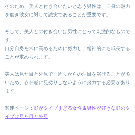
そのため、美人と付き合いたいと思う男性は、自身の魅力
を磨き彼女に対して誠実であることが重要です。
そして、美人との付き合いは男性にとって刺激的なもので
す。
自分自身を常に高めるために努力し、精神的にも成長する
ことが求められます。
美人は見た目と外見で、周りからの注目を浴びることが多
いため、存在感に見劣りしないように努力する必要があり
ます。
関連ページ：
顔がタイプすぎる女性＆男性が好きな顔のタ
イプは見た目と外見