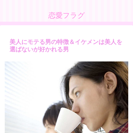
恋愛フラグ
美人にモテる男の特徴＆イケメンは美人を
選ばないが好かれる男