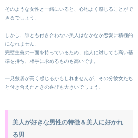
そのような女性と一緒にいると、心地よく感じることがで
きるでしょう。
しかし、誰とも付き合わない美人はなかなか恋愛に積極的
になれません。
完璧主義の一面を持っているため、他人に対しても高い基
準を持ち、相手に求めるものも高いです。
一見敷居が高く感じるかもしれませんが、その分彼女たち
と付き合えたときの喜びも大きいでしょう。
美人が好きな男性の特徴＆美人に好かれ
る男