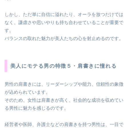
しかし、ただ単に自信に溢れたり、オーラを放つだけでは
なく、謙虚さや思いやりも持ち合わせていることが重要で
す。
バランスの取れた魅力が美人たちの心を射止めるのです。
美人にモテる男の特徴５・肩書きに憧れる
男性の肩書きには、リーダーシップや能力、信頼性の象徴
が込められています。
そのため、女性は肩書きが高く、社会的な成功を収めてい
る男性に魅力を感じるのです。
経営者や医師、弁護士などの肩書きを持つ男性は、一目で