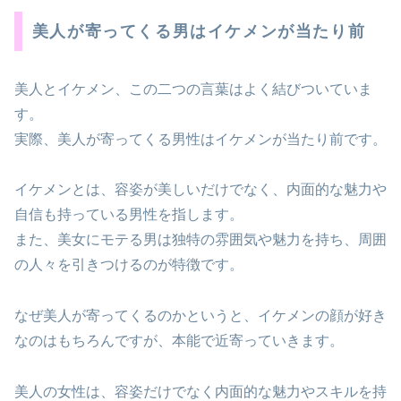
美人が寄ってくる男はイケメンが当たり前
美人とイケメン、この二つの言葉はよく結びついていま
す。
実際、美人が寄ってくる男性はイケメンが当たり前です。
イケメンとは、容姿が美しいだけでなく、内面的な魅力や
自信も持っている男性を指します。
また、美女にモテる男は独特の雰囲気や魅力を持ち、周囲
の人々を引きつけるのが特徴です。
なぜ美人が寄ってくるのかというと、イケメンの顔が好き
なのはもちろんですが、本能で近寄っていきます。
美人の女性は、容姿だけでなく内面的な魅力やスキルを持