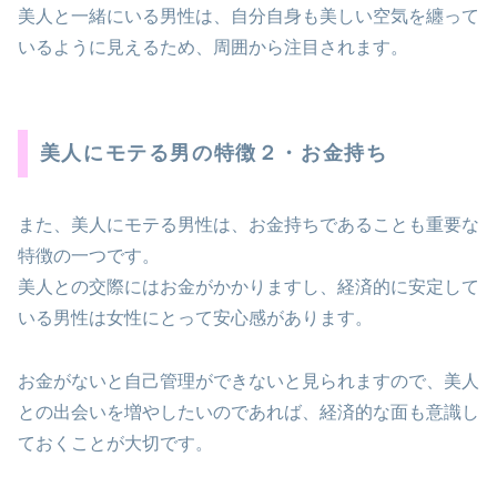
美人と一緒にいる男性は、自分自身も美しい空気を纏って
いるように見えるため、周囲から注目されます。
美人にモテる男の特徴２・お金持ち
また、美人にモテる男性は、お金持ちであることも重要な
特徴の一つです。
美人との交際にはお金がかかりますし、経済的に安定して
いる男性は女性にとって安心感があります。
お金がないと自己管理ができないと見られますので、美人
との出会いを増やしたいのであれば、経済的な面も意識し
ておくことが大切です。