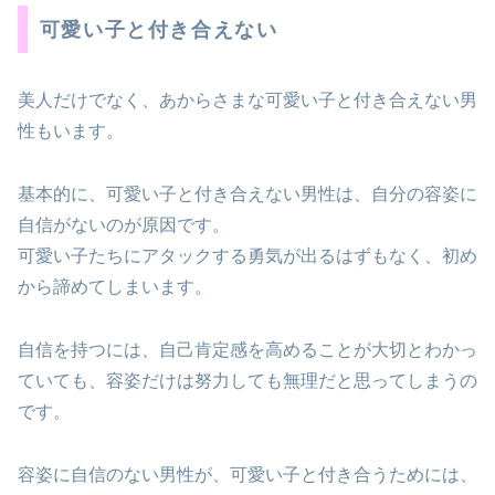
可愛い子と付き合えない
美人だけでなく、あからさまな可愛い子と付き合えない男
性もいます。
基本的に、可愛い子と付き合えない男性は、自分の容姿に
自信がないのが原因です。
可愛い子たちにアタックする勇気が出るはずもなく、初め
から諦めてしまいます。
自信を持つには、自己肯定感を高めることが大切とわかっ
ていても、容姿だけは努力しても無理だと思ってしまうの
です。
容姿に自信のない男性が、可愛い子と付き合うためには、