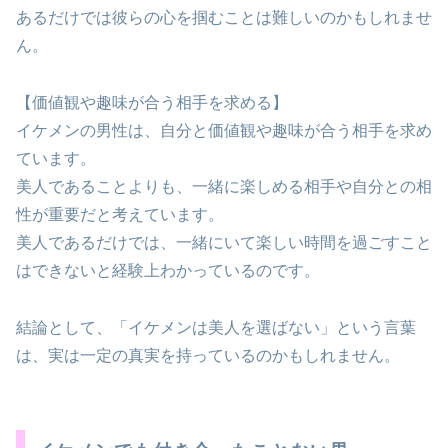
あるだけでは彼らの心を掴むことは難しいのかもしれませ
ん。
【価値観や趣味が合う相手を求める】
イケメンの男性は、自分と価値観や趣味が合う相手を求め
ています。
美人であることよりも、一緒に楽しめる相手や自分との相
性が重要だと考えています。
美人であるだけでは、一緒にいて楽しい時間を過ごすこと
はできないと経験上わかっているのです。
結論として、「イケメンは美人を選ばない」という言葉
は、実は一定の真実を持っているのかもしれません。