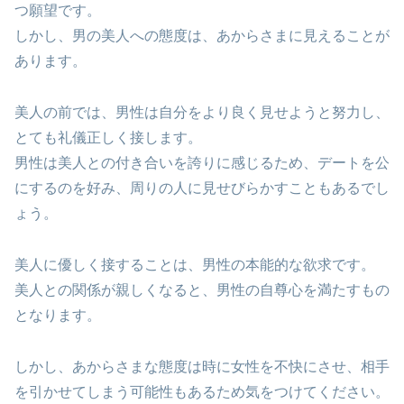
つ願望です。
しかし、男の美人への態度は、あからさまに見えることが
あります。
美人の前では、男性は自分をより良く見せようと努力し、
とても礼儀正しく接します。
男性は美人との付き合いを誇りに感じるため、デートを公
にするのを好み、周りの人に見せびらかすこともあるでし
ょう。
美人に優しく接することは、男性の本能的な欲求です。
美人との関係が親しくなると、男性の自尊心を満たすもの
となります。
しかし、あからさまな態度は時に女性を不快にさせ、相手
を引かせてしまう可能性もあるため気をつけてください。