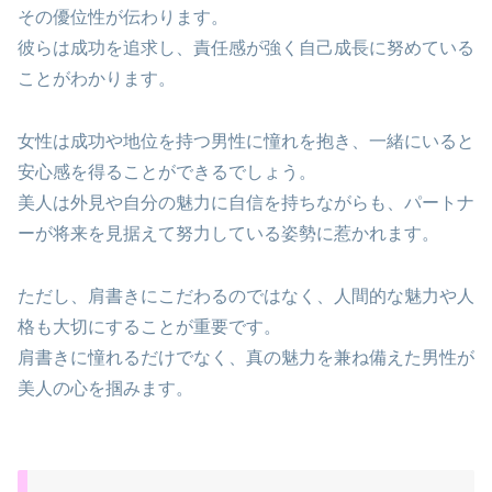
その優位性が伝わります。
彼らは成功を追求し、責任感が強く自己成長に努めている
ことがわかります。
女性は成功や地位を持つ男性に憧れを抱き、一緒にいると
安心感を得ることができるでしょう。
美人は外見や自分の魅力に自信を持ちながらも、パートナ
ーが将来を見据えて努力している姿勢に惹かれます。
ただし、肩書きにこだわるのではなく、人間的な魅力や人
格も大切にすることが重要です。
肩書きに憧れるだけでなく、真の魅力を兼ね備えた男性が
美人の心を掴みます。