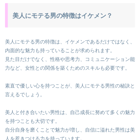
美人にモテる男の特徴はイケメン？
美人にモテる男の特徴は、イケメンであるだけではなく、
内面的な魅力も持っていることが求められます。
見た目だけでなく、性格や思考力、コミュニケーション能
力など、女性との関係を築くためのスキルも必要です。
素直で優しい心を持つことが、美人にモテる男性の秘訣と
言えるでしょう。
美人と付き合いたい男性は、自己成長に努めて多くの魅力
を持つことも大切です。
自分自身を磨くことで魅力が増し、自信に溢れた男性は美
人を惹きつける力を持っています。